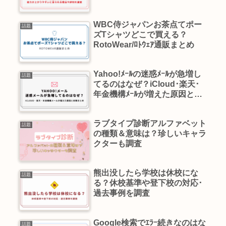
WBC侍ジャパンお茶点てポー
話題
ズTシャツどこで買える？
RotoWear/ﾛﾄｳｪｱ通販まとめ
Yahoo!ﾒｰﾙの迷惑ﾒｰﾙが急増し
話題
てるのはなぜ？iCloud･楽天･
年金機構ﾒｰﾙが増えた原因と対
策まとめ【2026最新】
ラブタイプ診断アルファベット
話題
の種類＆意味は？珍しいキャラ
クターも調査
熊出没したら学校は休校にな
話題
る？休校基準や登下校の対応･
過去事例を調査
Google検索でｴﾗｰ続きなのはな
話題