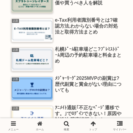
価や買うべき人を解説
e-Tax利用者識別番号とは?確
話題
認方法,わからない場合の対処
法と取得方法まとめ
札幌ﾄﾞｰﾑ駐車場どこ?ﾌﾟﾚﾐｽﾄﾄﾞ
話題
ｰﾑ周辺の予約駐車場と料金まと
め
ﾒｼﾞｬｰﾘｰｸﾞ2025MVPの副賞は?
話題
歴代副賞と賞金がない理由につ
いても
ｱﾆﾒｲﾄ通販｢不正なﾍﾟｰｼﾞ遷移で
話題
す。｣でﾛｸﾞｲﾝできない！原因や
対処法,障害情報まとめ
メニュー
ホーム
検索
トップ
サイドバー