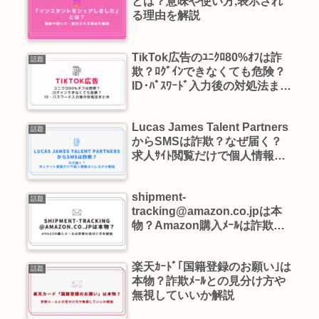
とは？意味や使い方,表示され
る理由を解説
TikTok広告のﾕﾆｸﾛ80%ｵﾌは詐
話題
欺？ﾛｸﾞｲﾝできなくても危険？
ID･ﾊﾟｽﾜｰﾄﾞ入力後の対処法まと
め
Lucas James Talent Partners
話題
からSMSは詐欺？なぜ届く？
求人ｻｲﾄ閲覧だけで個人情報は
ﾊﾞﾚるのか解説
shipment-
話題
tracking@amazon.co.jpは本
物？Amazon購入ﾒｰﾙは詐欺か
見分け方を解説
楽天ｶｰﾄﾞ｢国籍登録のお願い｣は
話題
本物？詐欺ﾒｰﾙとの見分け方や
無視していいか解説