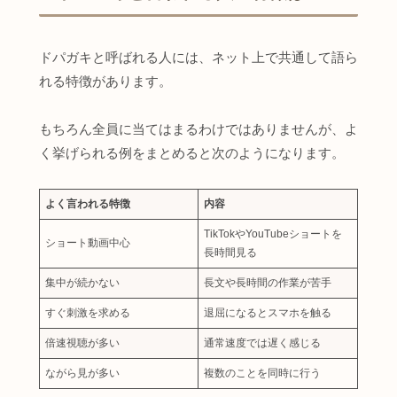
ドパガキと呼ばれる人には、ネット上で共通して語ら
れる特徴があります。
もちろん全員に当てはまるわけではありませんが、よ
く挙げられる例をまとめると次のようになります。
よく言われる特徴
内容
TikTokやYouTubeショートを
ショート動画中心
長時間見る
集中が続かない
長文や長時間の作業が苦手
すぐ刺激を求める
退屈になるとスマホを触る
倍速視聴が多い
通常速度では遅く感じる
ながら見が多い
複数のことを同時に行う