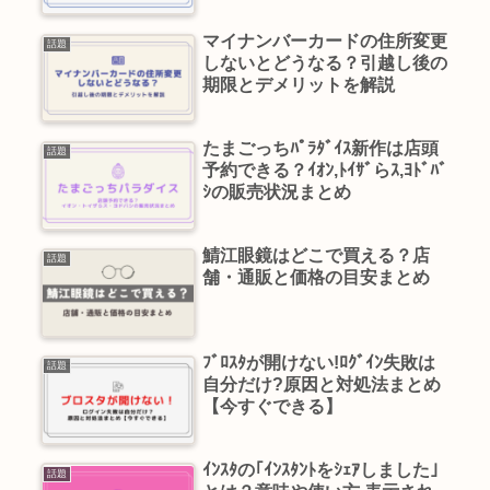
マイナンバーカードの住所変更
話題
しないとどうなる？引越し後の
期限とデメリットを解説
たまごっちﾊﾟﾗﾀﾞｲｽ新作は店頭
話題
予約できる？ｲｵﾝ,ﾄｲｻﾞらｽ,ﾖﾄﾞﾊﾞ
ｼの販売状況まとめ
鯖江眼鏡はどこで買える？店
話題
舗・通販と価格の目安まとめ
ﾌﾞﾛｽﾀが開けない!ﾛｸﾞｲﾝ失敗は
話題
自分だけ?原因と対処法まとめ
【今すぐできる】
ｲﾝｽﾀの｢ｲﾝｽﾀﾝﾄをｼｪｱしました｣
話題