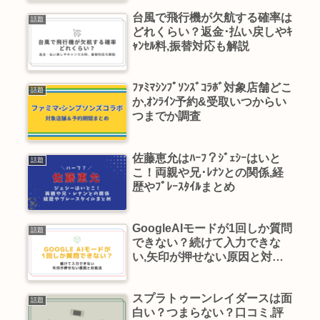
台風で飛行機が欠航する確率は
話題
どれくらい？返金･払い戻しやｷ
ｬﾝｾﾙ料,振替対応も解説
ﾌｧﾐﾏｼﾝﾌﾟｿﾝｽﾞｺﾗﾎﾞ対象店舗どこ
話題
か,ｵﾝﾗｲﾝ予約&受取いつからい
つまでか調査
佐藤恵允はﾊｰﾌ？ｼﾞｪｼｰはいと
話題
こ！両親や兄･ﾚﾅﾝとの関係,経
歴やﾌﾟﾚｰｽﾀｲﾙまとめ
GoogleAIモードが1回しか質問
話題
できない？続けて入力できな
い,矢印が押せない原因と対処
法
スプラトゥーンレイダースは面
話題
白い？つまらない？口コミ,評