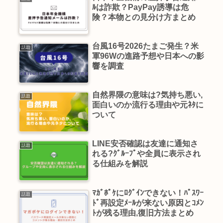
ﾙは詐欺？PayPay誘導は危
険？本物との見分け方まとめ
台風16号2026たまご発生？米
話題
軍96Wの進路予想や日本への影
響を調査
自然界隈の意味は?気持ち悪い,
話題
面白いのか流行る理由や元ﾈﾀに
ついて
LINE安否確認は友達に通知さ
話題
れる?ｸﾞﾙｰﾌﾟや全員に表示され
る仕組みを解説
ﾏｶﾞﾎﾟｹにﾛｸﾞｲﾝできない！ﾊﾟｽﾜｰ
話題
ﾄﾞ再設定ﾒｰﾙが来ない原因とｺﾒﾝ
ﾄが残る理由,復旧方法まとめ