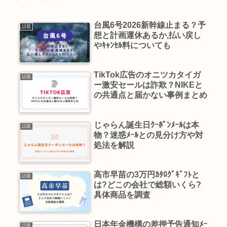
台風6号2026新幹線止まる？予
話題
想と計画運休あるか,払い戻し
やｷｬﾝｾﾙ料についても
TikTok広告のオニツカタイガ
話題
ー激安セールは詐欺？NIKEと
の共通点と届かない事例まとめ
じゃらん誕生日ｸｰﾎﾟﾝﾒｰﾙは本
話題
物？迷惑ﾒｰﾙとの見分け方や対
処法を解説
高市早苗の3万円ｶﾀﾛｸﾞｷﾞﾌﾄと
話題
は?どこの会社で総額いくら?
具体商品を調査
日本年金機構の差押予告通知ﾒｰ
話題