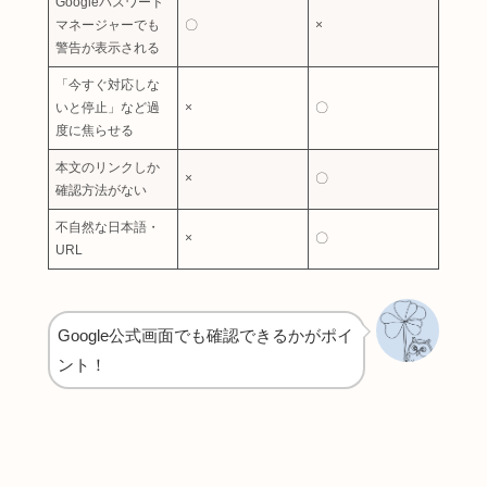
Googleパスワード
マネージャーでも
〇
×
警告が表示される
「今すぐ対応しな
いと停止」など過
×
〇
度に焦らせる
本文のリンクしか
×
〇
確認方法がない
不自然な日本語・
×
〇
URL
Google公式画面でも確認できるかがポイ
ント！