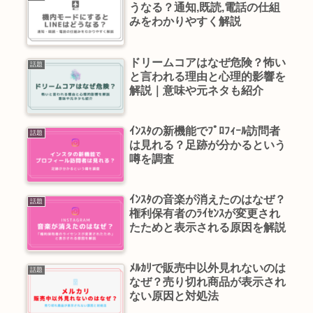
うなる？通知,既読,電話の仕組
みをわかりやすく解説
ドリームコアはなぜ危険？怖い
話題
と言われる理由と心理的影響を
解説｜意味や元ネタも紹介
ｲﾝｽﾀの新機能でﾌﾟﾛﾌｨｰﾙ訪問者
話題
は見れる？足跡が分かるという
噂を調査
ｲﾝｽﾀの音楽が消えたのはなぜ？
話題
権利保有者のﾗｲｾﾝｽが変更され
たためと表示される原因を解説
ﾒﾙｶﾘで販売中以外見れないのは
話題
なぜ？売り切れ商品が表示され
ない原因と対処法