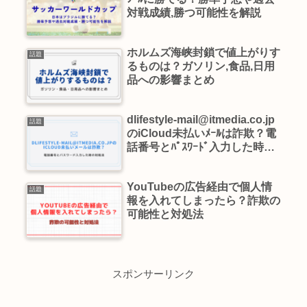
対戦成績,勝つ可能性を解説
ホルムズ海峡封鎖で値上がりす
話題
るものは？ガソリン,食品,日用
品への影響まとめ
dlifestyle-mail@itmedia.co.jp
話題
のiCloud未払いﾒｰﾙは詐欺？電
話番号とﾊﾟｽﾜｰﾄﾞ入力した時の
対処法
YouTubeの広告経由で個人情
話題
報を入れてしまったら？詐欺の
可能性と対処法
スポンサーリンク