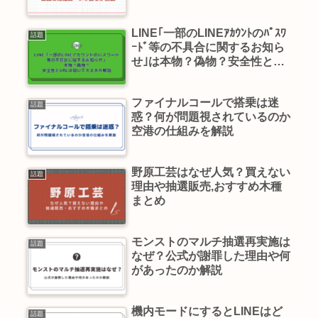
LINE｢一部のLINEｱｶｳﾝﾄのﾊﾟｽﾜ
話題
ｰﾄﾞ等の不具合に関するお知ら
せ｣は本物？偽物？安全性と
URLは開いて大丈夫か解説
ファイナルコールで搭乗は迷
話題
惑？何が問題視されているのか
空港の仕組みを解説
野原工芸はなぜ人気？買えない
話題
理由や抽選販売,おすすめ木種
まとめ
モンストのマルチ抽選再実施は
話題
なぜ？公式が謝罪した理由や何
があったのか解説
機内モードにするとLINEはど
話題