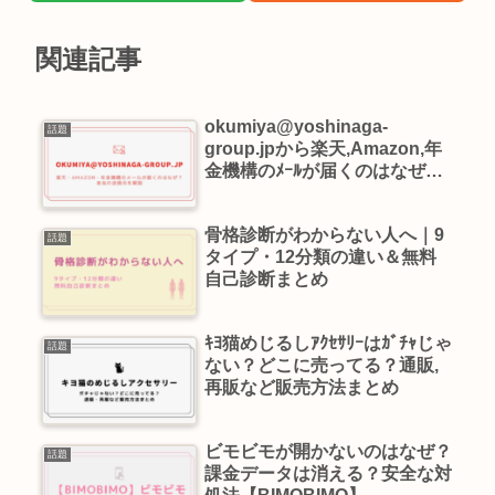
関連記事
okumiya@yoshinaga-
話題
group.jpから楽天,Amazon,年
金機構のﾒｰﾙが届くのはなぜ？
本当の送信元を解説
骨格診断がわからない人へ｜9
話題
タイプ・12分類の違い＆無料
自己診断まとめ
ｷﾖ猫めじるしｱｸｾｻﾘｰはｶﾞﾁｬじゃ
話題
ない？どこに売ってる？通販,
再販など販売方法まとめ
ビモビモが開かないのはなぜ？
話題
課金データは消える？安全な対