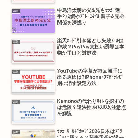
中島洋太朗の父&兄もｻｯｶｰ選
話題
手?成績やﾌﾟﾚｰｽﾀｲﾙ,親子&兄弟
関係を深掘り
楽天ｶｰﾄﾞ引き落とし失敗ﾒｰﾙは
話題
詐欺？PayPay支払い誘導は本
物か手口と対処法
YouTubeの字幕が毎回勝手に
話題
出る原因は?iPhone･ｽﾏﾎ･ﾃﾚﾋﾞ
別に消す設定方法
Kemonoの代わりｻｲﾄを探すの
話題
は危険？違法性,ｳｲﾙｽﾘｽｸ,注意点
を解説
ｻｯｶｰﾜｰﾙﾄﾞｶｯﾌﾟ2026日本はﾌﾞﾗ
話題
ｼﾞﾙに勝てる？勝率予想や過去