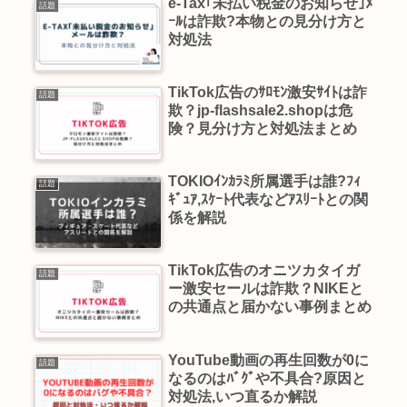
e-Tax｢未払い税金のお知らせ｣ﾒ
話題
ｰﾙは詐欺?本物との見分け方と
対処法
TikTok広告のｻﾛﾓﾝ激安ｻｲﾄは詐
話題
欺？jp-flashsale2.shopは危
険？見分け方と対処法まとめ
TOKIOｲﾝｶﾗﾐ所属選手は誰?ﾌｨ
話題
ｷﾞｭｱ,ｽｹｰﾄ代表などｱｽﾘｰﾄとの関
係を解説
TikTok広告のオニツカタイガ
話題
ー激安セールは詐欺？NIKEと
の共通点と届かない事例まとめ
YouTube動画の再生回数が0に
話題
なるのはﾊﾞｸﾞや不具合?原因と
対処法,いつ直るか解説