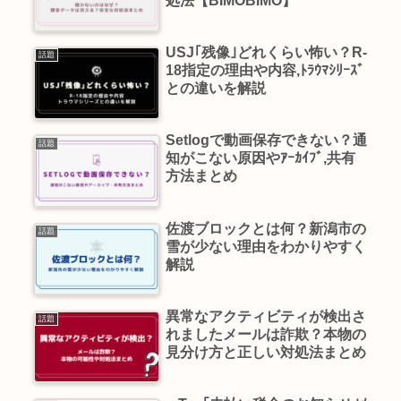
処法【BIMOBIMO】
USJ｢残像｣どれくらい怖い？R-
話題
18指定の理由や内容,ﾄﾗｳﾏｼﾘｰｽﾞ
との違いを解説
Setlogで動画保存できない？通
話題
知がこない原因やｱｰｶｲﾌﾞ,共有
方法まとめ
佐渡ブロックとは何？新潟市の
話題
雪が少ない理由をわかりやすく
解説
異常なアクティビティが検出さ
話題
れましたメールは詐欺？本物の
見分け方と正しい対処法まとめ