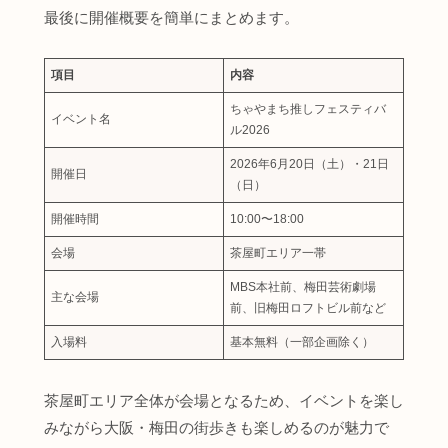
最後に開催概要を簡単にまとめます。
項目
内容
ちゃやまち推しフェスティバ
イベント名
ル2026
2026年6月20日（土）・21日
開催日
（日）
開催時間
10:00〜18:00
会場
茶屋町エリア一帯
MBS本社前、梅田芸術劇場
主な会場
前、旧梅田ロフトビル前など
入場料
基本無料（一部企画除く）
茶屋町エリア全体が会場となるため、イベントを楽し
みながら大阪・梅田の街歩きも楽しめるのが魅力で