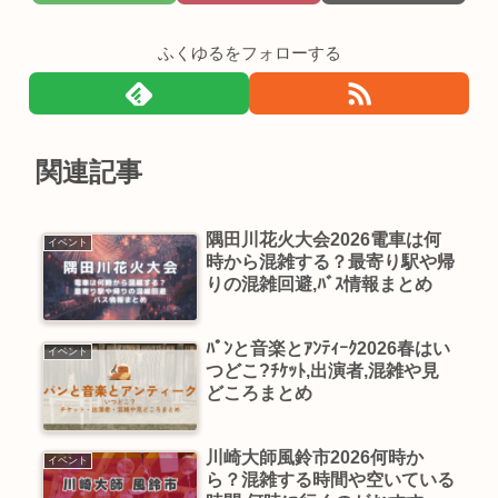
ふくゆるをフォローする
関連記事
隅田川花火大会2026電車は何
イベント
時から混雑する？最寄り駅や帰
りの混雑回避,ﾊﾞｽ情報まとめ
ﾊﾟﾝと音楽とｱﾝﾃｨｰｸ2026春はい
イベント
つどこ?ﾁｹｯﾄ,出演者,混雑や見
どころまとめ
川崎大師風鈴市2026何時か
イベント
ら？混雑する時間や空いている