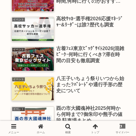
時間,何時に行くのがおすすめ
か解説
高校ｻｯｶｰ選手権2026応援ﾏﾈｰｼﾞ
イベント
ｬｰ&ﾘｰﾀﾞｰは誰?歴代も調査
古着ﾌｪｽ東京ﾋﾞｯｸﾞｻｲﾄ2026|混雑
イベント
ﾋﾟｰｸ･何時に行くべき?滞在時
間の目安も徹底調査
八王子いちょう祭りいつから始
イベント
まった?ﾊﾟﾚｰﾄﾞや通行手形の歴
史について
酉の市大國魂神社2025何時か
イベント
ら何時まで?御朱印や熊手の値
段,駐車場まとめ
メニュー
ホーム
検索
トップ
サイドバー