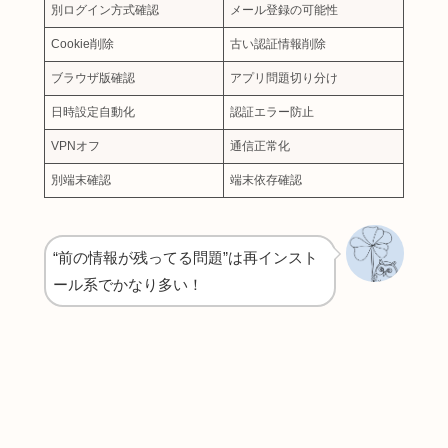
別ログイン方式確認
メール登録の可能性
Cookie削除
古い認証情報削除
ブラウザ版確認
アプリ問題切り分け
日時設定自動化
認証エラー防止
VPNオフ
通信正常化
別端末確認
端末依存確認
“前の情報が残ってる問題”は再インスト
ール系でかなり多い！