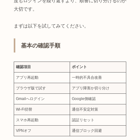
度もログインを繰り返すより、順番に切り分けるのが
大切です。
まずは以下を試してみてください。
基本の確認手順
確認項目
ポイント
アプリ再起動
一時的不具合改善
ブラウザ版で試す
アプリ障害か切り分け
Gmailへログイン
Google側確認
Wi-Fi切替
通信不安定対策
スマホ再起動
認証リセット
VPNオフ
通信ブロック回避