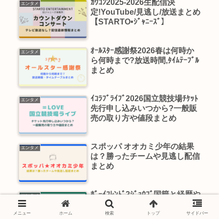
ｶｳｺﾝ2025-2026生配信決
エンタメ
定!YouTube/見逃し/放送まとめ
【STARTO•ｼﾞｬﾆｰｽﾞ】
ｵｰﾙｽﾀｰ感謝祭2026春は何時か
エンタメ
ら何時まで?放送時間,ﾀｲﾑﾃｰﾌﾞﾙ
まとめ
ｲｺﾗﾌﾞﾗｲﾌﾞ2026国立競技場ﾁｹｯﾄ
エンタメ
先行申し込みいつから?一般販
売の取り方や値段まとめ
スポッパ オオカミ少年の結果
エンタメ
は？勝ったチームや見逃し配信
まとめ
ﾎﾞｰｲﾌﾚﾝﾄﾞ2ｼﾞｮｳﾌﾞ国籍と経歴や
エンタメ
ｲﾝｽﾀやwikiﾌﾟﾛﾌｨｰﾙ,仕事と恋愛
歴を解説
メニュー
ホーム
検索
トップ
サイドバー