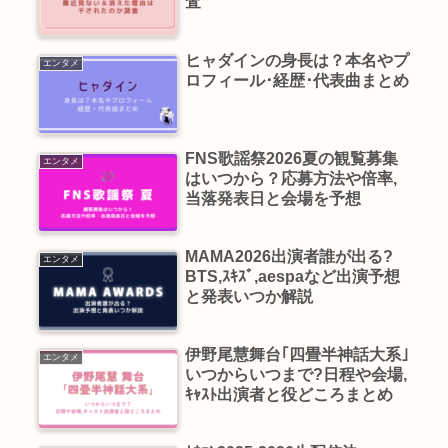
査
ヒャダインの身長は？本名やプ
エンタメ
ロフィール･経歴･代表曲まとめ
FNS歌謡祭2026夏の観覧募集
エンタメ
はいつから？応募方法や倍率,
当落発表日と会場を予想
MAMA2026出演者誰が出る?
エンタメ
BTS,ｽｷｽﾞ,aespaなど出演予想
と発表いつか解説
伊野尾慧舞台｢四畳半神話大系｣
エンタメ
いつからいつまで?日程や会場,
ｷｬｽﾄ出演者と役どころまとめ