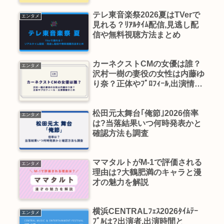
テレ東音楽祭2026夏はTVerで
エンタメ
見れる？ﾘｱﾙﾀｲﾑ配信,見逃し配
信や無料視聴方法まとめ
カーネクストCMの女優は誰？
エンタメ
沢村一樹の妻役の女性は内藤ゆ
り奈？正体やﾌﾟﾛﾌｨｰﾙ,出演情報
まとめ
松田元太舞台｢俺節｣2026倍率
エンタメ
は?当落結果いつ何時発表かと
確認方法も調査
ママタルトがM-1で評価される
エンタメ
理由は?大鶴肥満のキャラと漫
才の魅力を解説
横浜CENTRALﾌｪｽ2026ﾀｲﾑﾃｰ
エンタメ
ﾌﾞﾙは?出演者,出演時間と