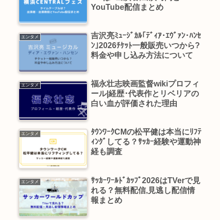
YouTube配信まとめ
吉沢亮ﾐｭｰｼﾞｶﾙ｢ﾃﾞｨｱ･ｴｳﾞｧﾝ･ﾊﾝｾ
エンタメ
ﾝ｣2026ﾁｹｯﾄ一般販売いつから?
料金や申し込み方法について
福永壮志映画監督wikiプロフィ
エンタメ
ール|経歴･代表作とリベリアの
白い血が評価された理由
ﾀｳﾝﾜｰｸCMの松平健は本当にﾘﾌﾃ
エンタメ
ｨﾝｸﾞしてる？ｻｯｶｰ経験や運動神
経も調査
ｻｯｶｰﾜｰﾙﾄﾞｶｯﾌﾟ2026はTVerで見
エンタメ
れる？無料配信,見逃し配信情
報まとめ