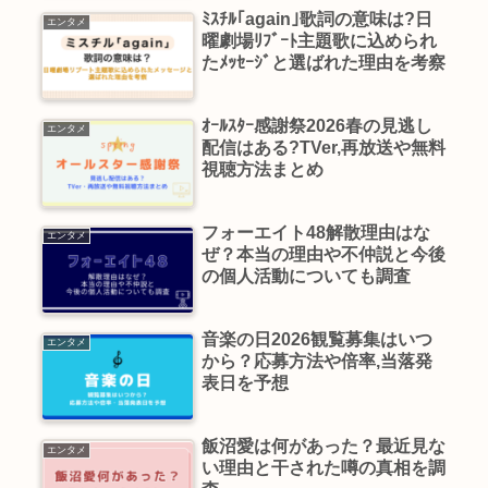
ﾐｽﾁﾙ｢again｣歌詞の意味は?日
エンタメ
曜劇場ﾘﾌﾞｰﾄ主題歌に込められ
たﾒｯｾｰｼﾞと選ばれた理由を考察
ｵｰﾙｽﾀｰ感謝祭2026春の見逃し
エンタメ
配信はある?TVer,再放送や無料
視聴方法まとめ
フォーエイト48解散理由はな
エンタメ
ぜ？本当の理由や不仲説と今後
の個人活動についても調査
音楽の日2026観覧募集はいつ
エンタメ
から？応募方法や倍率,当落発
表日を予想
飯沼愛は何があった？最近見な
エンタメ
い理由と干された噂の真相を調