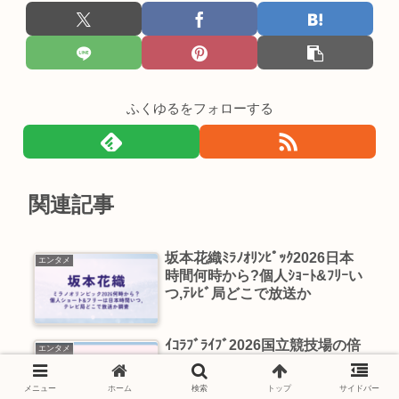
ふくゆるをフォローする
関連記事
坂本花織ﾐﾗﾉｵﾘﾝﾋﾟｯｸ2026日本
エンタメ
時間何時から?個人ｼｮｰﾄ&ﾌﾘｰい
つ,ﾃﾚﾋﾞ局どこで放送か
ｲｺﾗﾌﾞﾗｲﾌﾞ2026国立競技場の倍
エンタメ
率は?当落とﾘｾｰﾙ情報も
メニュー
ホーム
検索
トップ
サイドバー