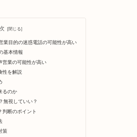
次
80は営業目的の迷惑電話の可能性が高い
番号の基本情報
声営業の可能性が高い
険性を解説
め
来るのか
べき？無視していい？
？判断のポイント
法
対策