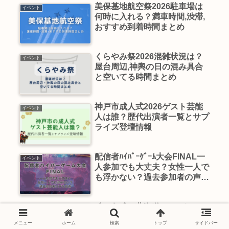
美保基地航空祭2026駐車場は
イベント
何時に入れる？満車時間,渋滞,
おすすめ到着時間まとめ
くらやみ祭2026混雑状況は？
イベント
屋台周辺,神輿の日の混み具合
と空いてる時間まとめ
神戸市成人式2026ゲスト芸能
イベント
人は誰？歴代出演者一覧とサプ
ライズ登壇情報
配信者ﾊｲﾊﾟｰｹﾞｰﾑ大会FINAL一
イベント
人参加でも大丈夫？女性一人で
も浮かない？過去参加者の声を
調査
ﾌﾞﾙｰｲﾝﾊﾟﾙｽ北海道2026どこで
イベント
見れる？上富良野駐屯地の飛行
メニュー
ホーム
検索
トップ
サイドバー
ﾙｰﾄ,穴場ｽﾎﾟｯﾄや予行飛行まと