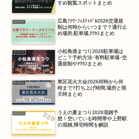
すめ観覧スポットまとめ
広島ﾌﾗﾜｰﾌｪｽﾃｨﾊﾞﾙ2026交通規
イベント
制は何時からいつまで？通行止
め場所,駐車場,ｱｸｾｽまとめ
小松島港まつり2026駐車場は
イベント
どこ？予約方法･有料駐車場･交
通規制やｱｸｾｽまとめ
東区花火大会2026何時から何
イベント
時まで?打ち上げ時間,場所と雨
天時まとめ
うえの夏まつり2026混雑予
イベント
想！空いている時間帯や上野駅
の混雑,帰宅時間を解説