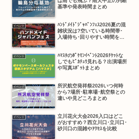
は雨でも飛ぶ？雨天中止の判断
基準や発表時間まとめ
ﾊﾝﾄﾞﾒｲﾄﾞｼﾞｬﾊﾟﾝﾌｪｽ2026夏の混
イベント
雑状況は?空いている時間帯･
入場待ち･回りやすい時間を徹
底解説
ﾊﾏｽﾀのﾎﾟｹﾓﾝｲﾍﾞﾝﾄ2026ﾁｹｯﾄな
イベント
しでもﾋﾟｶﾁｭｳ見れる？出演場所
や写真ｽﾎﾟｯﾄまとめ
所沢航空発祥祭2026いつ何時
イベント
から?場所･駐車場･航空祭との
違いや見どころまとめ
立川花火大会2026入口はどこ
イベント
がおすすめ？西立川口･立川口･
砂川口の混雑やｱｸｾｽを比較