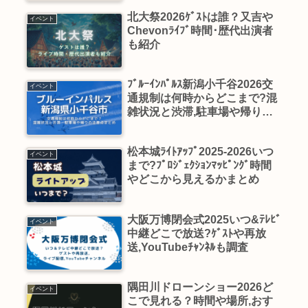
北大祭2026ｹﾞｽﾄは誰？又吉や
イベント
Chevonﾗｲﾌﾞ時間･歴代出演者
も紹介
ﾌﾞﾙｰｲﾝﾊﾟﾙｽ新潟小千谷2026交
イベント
通規制は何時からどこまで?混
雑状況と渋滞,駐車場や帰りの
注意点まとめ
松本城ﾗｲﾄｱｯﾌﾟ2025-2026いつ
イベント
まで?ﾌﾟﾛｼﾞｪｸｼｮﾝﾏｯﾋﾟﾝｸﾞ時間
やどこから見えるかまとめ
大阪万博閉会式2025いつ&ﾃﾚﾋﾞ
イベント
中継どこで放送?ｹﾞｽﾄや再放
送,YouTubeﾁｬﾝﾈﾙも調査
隅田川ドローンショー2026ど
イベント
こで見れる？時間や場所,おす