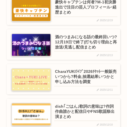
豪快キャプテンは何者?M-1初決勝
進出で注目の芸人プロフィール･経
歴まとめ
2025/12/19
酒のつまみになる話の最終回いつ?
12月19日で終了|打ち切り理由と再
放送/見逃し配信まとめ
2025/12/13
CharaYUKIﾗｲﾌﾞ2026ﾁｹｯﾄ一般販売
いつから?料金,抽選結果いつかと
申し込み方法を調査
2025/12/11
dish｢ごはん｣歌詞の意味は?作詞
作曲誰かと配信日やFNS歌謡祭出
演まとめ
2025/12/10