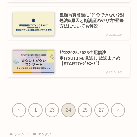
嵐顔写真登録にﾛｸﾞｲﾝできない?対
処法&原因と顔認証のやり方/登録
方法についても解説
2025/12/9
ｶｳｺﾝ2025-2026生配信決
定!YouTube/見逃し/放送まとめ
【STARTO•ｼﾞｬﾆｰｽﾞ】
2025/12/7
前
次
1
23
24
25
27
へ
へ
ホーム
エンタメ